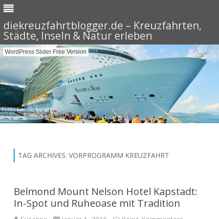
diekreuzfahrtblogger.de – Kreuzfahrten,
Städte, Inseln & Natur erleben
WordPress Slider Free Version
Skip
to
content
TAG ARCHIVES:
VORPROGRAMM KREUZFAHRT
Belmond Mount Nelson Hotel Kapstadt:
In-Spot und Ruheoase mit Tradition
zu