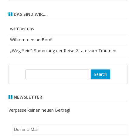
DAS SIND WIR….
wir über uns
Willkommen an Bord!
„Weg-Sein“: Sammlung der Reise-Zitate zum Träumen
S
e
a
r
NEWSLETTER
c
h
Verpasse keinen neuen Beitrag!