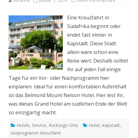
Susanne
Januar 1, 2016
Keine Kommentare
Belmond
Mount
Nelson
Eine Kreuzfahrt in
Hotel
Kapstadt:
Südafrika beginnt oder
In-
Spot
endet fast immer in
und
Ruheoase
Kapstadt. Diese Stadt
mit
Tradition
allein wäre schon eine
Reise wert. Deshalb solltet
ihr auf jeden Fall einige
Tage für ein Vor- oder Nachprogramm hier
einplanen. Ideal für einen komfortablen Aufenthalt
ist das Belmond Mount Nelson Hotel. Hier lest ihr,
was dieses Grand Hotel am südlichen Ende der Welt
so einzigartig macht.
Hotels
,
Service
,
Rückzugs-Orte
Hotel
,
Kapstadt
,
Vorprogramm Kreuzfahrt