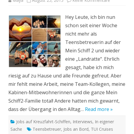
Maya
August 25, 2015
Keine Kommentare
Maya
zurück
an
Hey Leute, ich bin nun
Land:
Mir
schon seit einer Woche
fehlt
die
nicht mehr als
ganze
Mein
Teensbetreuerin auf der
Schiff
2-
Mein Schiff 2 und wieder
Familie
eine „Landratte“. Ehrlich
gesagt, habe ich mich
riesig auf zu Hause und alle Freunde gefreut. Aber
mir fehlt meine Arbeit, meine Team-Kollegen, meine
Kabinen-Mitbewohnerinnen und die ganze Mein
Schiff2-Familie total! Andere hatten mich gewarnt,
dass der Übergang in den Alltag…
Read more »
Jobs auf Kreuzfahrt-Schiffen
,
Interviews
,
In eigener
Sache
Teensbetreuer
,
Jobs an Bord
,
TUI Cruises