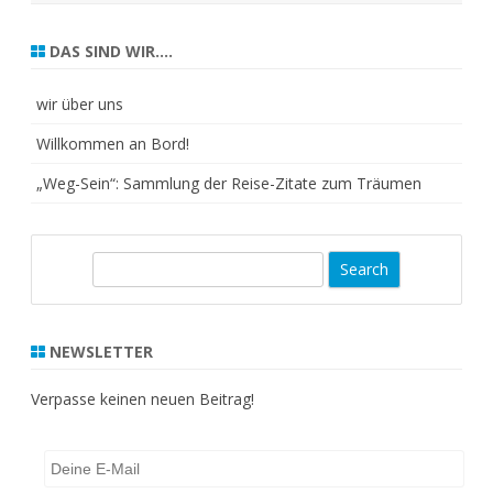
DAS SIND WIR….
wir über uns
Willkommen an Bord!
„Weg-Sein“: Sammlung der Reise-Zitate zum Träumen
S
e
a
r
NEWSLETTER
c
h
Verpasse keinen neuen Beitrag!