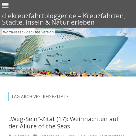
diekreuzfahrtblogger.de – Kreuzfahrten,
Städte, Inseln & Natur erleben
WordPress Slider Free Version
Skip
to
content
TAG ARCHIVES:
REISEZITATE
„Weg-Sein“-Zitat (17): Weihnachten auf
der Allure of the Seas
zu