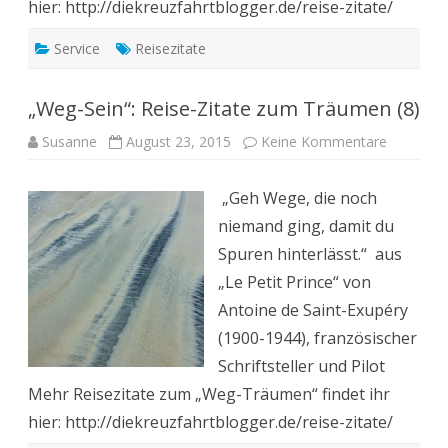
hier: http://diekreuzfahrtblogger.de/reise-zitate/
Service
Reisezitate
„Weg-Sein“: Reise-Zitate zum Träumen (8)
zu
Susanne
August 23, 2015
Keine Kommentare
„Weg-
Sein“:
Reise-
„Geh Wege, die noch
Zitate
zum
niemand ging, damit du
Träumen
(8)
Spuren hinterlässt.“ aus
„Le Petit Prince“ von
Antoine de Saint-Exupéry
(1900-1944), französischer
Schriftsteller und Pilot
Mehr Reisezitate zum „Weg-Träumen“ findet ihr
hier: http://diekreuzfahrtblogger.de/reise-zitate/