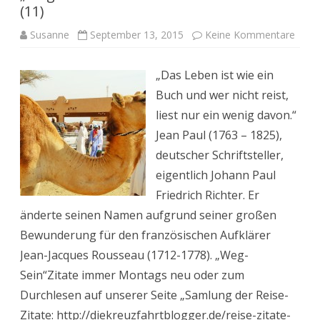
(11)
zu
Susanne
September 13, 2015
Keine Kommentare
„Weg
Sein“:
Reise
„Das Leben ist wie ein
Zitat
zum
Buch und wer nicht reist,
Träu
(11)
liest nur ein wenig davon.“
Jean Paul (1763 – 1825),
deutscher Schriftsteller,
eigentlich Johann Paul
Friedrich Richter. Er
änderte seinen Namen aufgrund seiner großen
Bewunderung für den französischen Aufklärer
Jean-Jacques Rousseau (1712-1778). „Weg-
Sein“Zitate immer Montags neu oder zum
Durchlesen auf unserer Seite „Samlung der Reise-
Zitate: http://diekreuzfahrtblogger.de/reise-zitate-