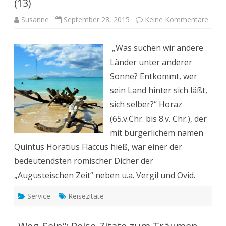
(13)
zu
Susanne
September 28, 2015
Keine Kommentare
„Weg
Sein“:
Reise
„Was suchen wir andere
Zitat
zum
Länder unter anderer
Träu
(13)
Sonne? Entkommt, wer
sein Land hinter sich läßt,
sich selber?“ Horaz
(65.v.Chr. bis 8.v. Chr.), der
mit bürgerlichem namen
Quintus Horatius Flaccus hieß, war einer der
bedeutendsten römischer Dicher der
„Augusteischen Zeit“ neben u.a. Vergil und Ovid.
Service
Reisezitate