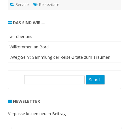
Service
Reisezitate
DAS SIND WIR….
wir über uns
Willkommen an Bord!
„Weg-Sein“: Sammlung der Reise-Zitate zum Träumen
S
e
a
r
NEWSLETTER
c
h
Verpasse keinen neuen Beitrag!