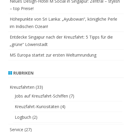
Neues Design-Hotel M Social in Singapur: Zentral – stylish
– top Preise!
Höhepunkte von Sri Lanka: „Ayubowan“, königliche Perle
im Indischen Ozean!
Entdecke Singapur nach der Kreuzfahrt: 5 Tipps für die
„grüne“ Löwenstadt
MS Europa startet zur ersten Weltumrundung
RUBRIKEN
Kreuzfahrten
(33)
Jobs auf Kreuzfahrt-Schiffen
(7)
Kreuzfahrt-Kuriositäten
(4)
Logbuch
(2)
Service
(27)