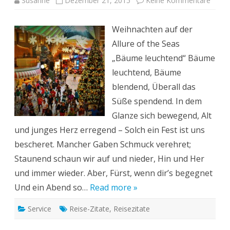
Susanne
Dezember 21, 2015
Keine Kommentare
„Weg
Sein“-
Zitat
Weihnachten auf der
(17):
Weihn
Allure of the Seas
auf
der
„Bäume leuchtend“ Bäume
Allure
of
leuchtend, Bäume
the
Seas
blendend, Überall das
Süße spendend. In dem
Glanze sich bewegend, Alt
und junges Herz erregend – Solch ein Fest ist uns
bescheret. Mancher Gaben Schmuck verehret;
Staunend schaun wir auf und nieder, Hin und Her
und immer wieder. Aber, Fürst, wenn dir’s begegnet
Und ein Abend so…
Read more »
Service
Reise-Zitate
,
Reisezitate