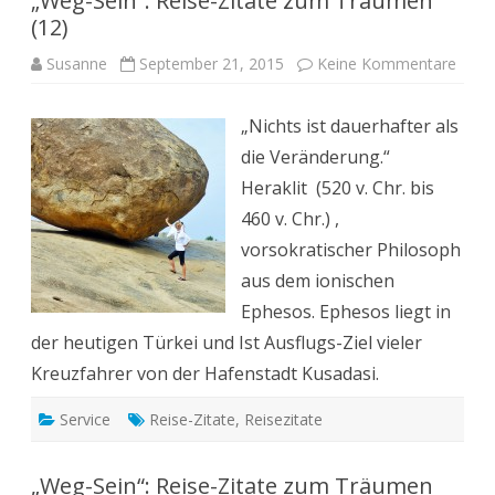
„Weg-Sein“: Reise-Zitate zum Träumen
(12)
zu
Susanne
September 21, 2015
Keine Kommentare
„Weg
Sein“:
Reise
„Nichts ist dauerhafter als
Zitat
zum
die Veränderung.“
Träu
(12)
Heraklit (520 v. Chr. bis
460 v. Chr.) ,
vorsokratischer Philosoph
aus dem ionischen
Ephesos. Ephesos liegt in
der heutigen Türkei und Ist Ausflugs-Ziel vieler
Kreuzfahrer von der Hafenstadt Kusadasi.
Service
Reise-Zitate
,
Reisezitate
„Weg-Sein“: Reise-Zitate zum Träumen