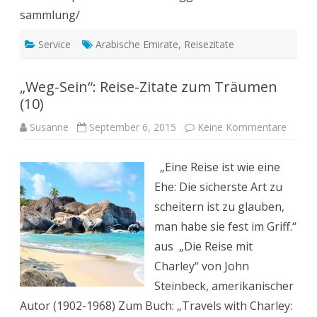
sammlung/
Service
Arabische Emirate
,
Reisezitate
„Weg-Sein“: Reise-Zitate zum Träumen
(10)
zu
Susanne
September 6, 2015
Keine Kommentare
„Weg-
Sein“:
Reise-
„Eine Reise ist wie eine
Zitate
zum
Ehe: Die sicherste Art zu
Träum
(10)
scheitern ist zu glauben,
man habe sie fest im Griff.“
aus „Die Reise mit
Charley“ von John
Steinbeck, amerikanischer
Autor (1902-1968) Zum Buch: „Travels with Charley: