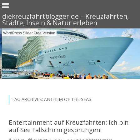
diekreuzfahrtblogger.de – Kreuzfahrten,
Städte, Inseln & Natur erleben
WordPress Slider Free Version
Skip
to
content
TAG ARCHIVES:
ANTHEM OF THE SEAS
Entertainment auf Kreuzfahrten: Ich bin
auf See Fallschirm gesprungen!
zu