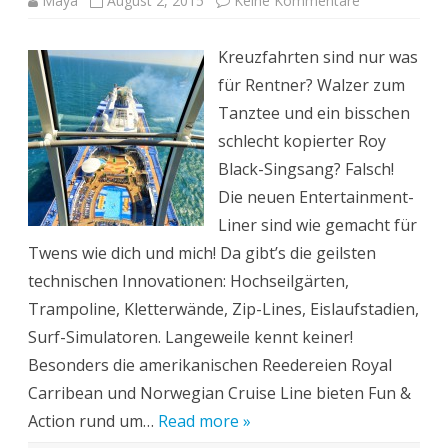
Maya
August 2, 2015
Keine Kommentare
Entertainmen
auf
Kreuzfahrten:
Kreuzfahrten sind nur was
Ich
bin
für Rentner? Walzer zum
auf
See
Tanztee und ein bisschen
Fallschirm
gesprungen!
schlecht kopierter Roy
Black-Singsang? Falsch!
Die neuen Entertainment-
Liner sind wie gemacht für
Twens wie dich und mich! Da gibt’s die geilsten
technischen Innovationen: Hochseilgärten,
Trampoline, Kletterwände, Zip-Lines, Eislaufstadien,
Surf-Simulatoren. Langeweile kennt keiner!
Besonders die amerikanischen Reedereien Royal
Carribean und Norwegian Cruise Line bieten Fun &
Action rund um…
Read more »