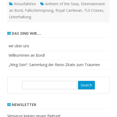
Kreuzfahrten
Anthem of the Seas
,
Entertainment
an Bord
,
Fallschirmsprung
,
Royal Carribean
,
TUI Cruises
,
Unterhaltung
DAS SIND WIR….
wir über uns
Willkommen an Bord!
„Weg-Sein“: Sammlung der Reise-Zitate zum Träumen
S
e
a
r
NEWSLETTER
c
h
Verpasse keinen neuen Beitrag!