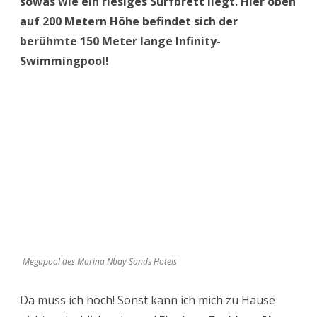
sowas wie ein riesiges Surfbrett liegt. Hier oben
auf 200 Metern Höhe befindet sich der
berühmte 150 Meter lange Infinity-
Swimmingpool!
Megapool des Marina Nbay Sands Hotels
Da muss ich hoch! Sonst kann ich mich zu Hause
nicht mehr blicken lassen!
Einziges Problem: Nur
wer ein Zimmer im Hotel bucht darf in den
streng abgegrenzten Bereich und in den Pool
hüpfen.
Maya, Susanne und Martine, unsere Führerin