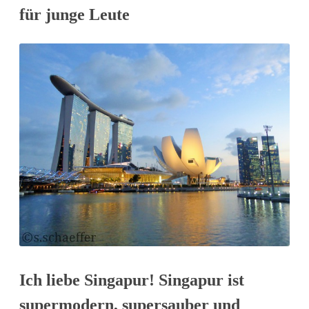
in
für junge Leute
zwei
Tagen
Ich liebe Singapur! Singapur ist
supermodern, supersauber und