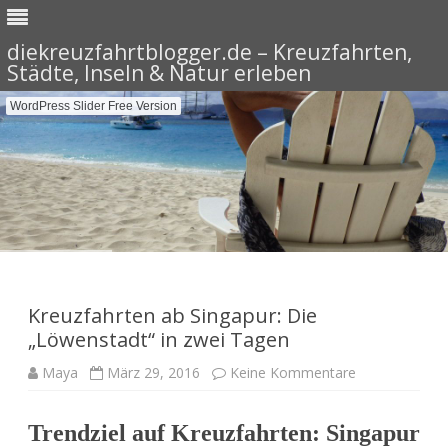
diekreuzfahrtblogger.de – Kreuzfahrten,
Städte, Inseln & Natur erleben
WordPress Slider Free Version
Skip
to
content
Kreuzfahrten ab Singapur: Die
„Löwenstadt“ in zwei Tagen
zu
Maya
März 29, 2016
Keine Kommentare
Kreuzfahrten
ab
Singapur:
Die
Trendziel auf Kreuzfahrten: Singapur
„Löwenstadt“