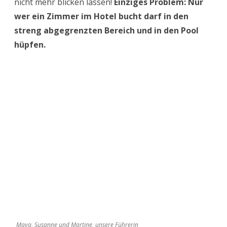
Mein Trick: Ich reserviere einen Tisch im
Restaurant „Sky on 57“ im Tower 1 einen Tisch
am Nachmittag für einen Kaffee. Eine
umlaufende Terrasse bietet eine grandiose 360-
Grad-Aussicht und super Fotomotive. Ich kann
von hier auch sehr gut den Marina South Pier
sehen, das zweite große und supermoderne
Cruise Terminal von Singapur, wo auch die Mein
Schiff 1 anlegt.