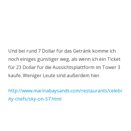
Tipp 9: Gardens by the Bay
Singapurs Gartenstadt ist auf neu gewonnenem
Land 2012 eröffnet worden. Das Besondere:
Die 55
Hektar große Parklandschaft ist summa
summarum ein Null-Energie-Gelände, d.h. Dass
es sich aus sich selbst heraus versorgt. Sehr
spannend!
Aus der Vogelperspektive Blick auf Gardens by The Bay