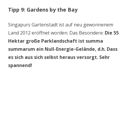
Der Hammer sind hier die beiden in voluminösen
Glaskuppeln untergebrachten Klimahallen. Ich
laufe mit staunenden Augen durch den „Flower
Dome“ mit seinem mediterranen Klima und
später durch den „Cloud Forrest“ mit seiner
Pflanzenwelt, wie sie in einer Höhe von 1.000 bis
2.000 Metern Höhe anzutreffen ist.
Schaut euch auch den Garten mit den 25 bis 50 m
hohen solarbetriebenen „Super Trees“ an.
www.
gardensbythebay
.com.sg/