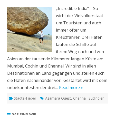
Häfen
in
„Incredible India“ – So
Indien
(1):
wirbt der Vielvölkerstaat
Chennai
um Touristen und auch
immer öfter um
Kreuzfahrer. Drei Häfen
laufen die Schiffe auf
ihrem Weg nach und von
Asien an der tausende Kilometer langen Küste an:
Mumbai, Cochin und Chennai. Wir sind in allen
Destinationen an Land gegangen und stellen euch
die Häfen nacheinander vor. Gestartet wird mit dem
unbekanntesten der drei…
Read more »
Städte-Fieber
Azamara Quest
,
Chennai
,
Südindien
DAS SIND WIR….