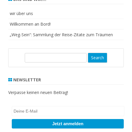
wir über uns
Willkommen an Bord!
„Weg-Sein“: Sammlung der Reise-Zitate zum Träumen
S
e
a
r
NEWSLETTER
c
h
Verpasse keinen neuen Beitrag!