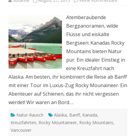
Susanne
August 27, 2015
Keine Kommentare
Kanada:
Mit
dem
Atemberaubende
Rocky
Mountain
Bergpanoramen, wilde
zur
Alaska-
Flüsse und eiskalte
Kreuzfahr
Bergseen: Kanadas Rocky
Mountains bieten Natur
pur. Ein idealer Einstieg in
eine Kreuzfahrt nach
Alaska. Am besten, ihr kombiniert die Reise ab Banff
mit einer Tour im Luxus-Zug Rocky Mounaineer. Ein
Abenteuer auf Schienen, das ihr nicht vergessen
werdet! Wir waren an Bord….
Natur-Rausch
Alaska
,
Banff
,
Kanada
,
Kreuzfahrten
,
Rocky Mountaineer
,
Rocky Mountains
,
Vancouver