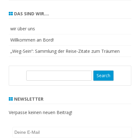
DAS SIND WIR….
wir über uns
Willkommen an Bord!
„Weg-Sein“: Sammlung der Reise-Zitate zum Träumen
S
e
a
r
NEWSLETTER
c
h
Verpasse keinen neuen Beitrag!