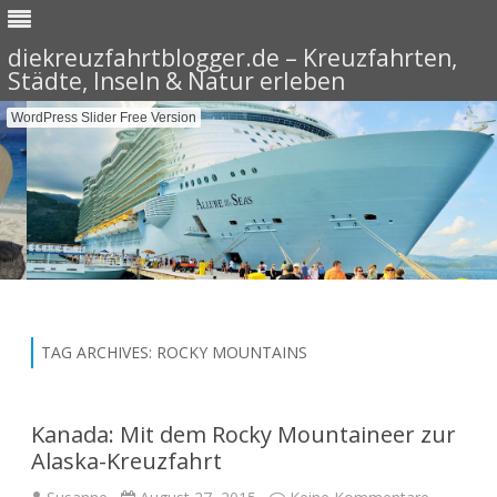
diekreuzfahrtblogger.de – Kreuzfahrten,
Städte, Inseln & Natur erleben
WordPress Slider Free Version
Skip
to
content
TAG ARCHIVES:
ROCKY MOUNTAINS
Kanada: Mit dem Rocky Mountaineer zur
Alaska-Kreuzfahrt
zu