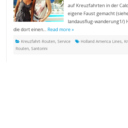
der
auf Kreuzfahrten in der Ca
Ägäis
eigene Faust gemacht (siehe
landausflug-wanderung1/) Hi
die dort einen…
Read more »
Kreuzfahrt-Routen
,
Service
Holland America Lines
,
Kr
Routen
,
Santorini