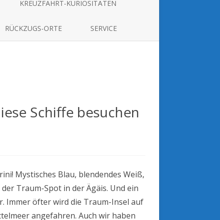
KREUZFAHRT-KURIOSITÄTEN
RÜCKZUGS-ORTE
SERVICE
Diese Schiffe besuchen
ahrten
ni:
ini! Mystisches Blau, blendendes Weiß,
e
t der Traum-Spot in der Ägäis. Und ein
hen
. Immer öfter wird die Traum-Insel auf
Mittelmeer angefahren. Auch wir haben