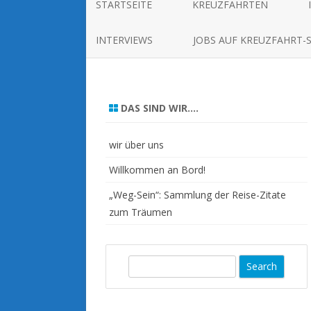
STARTSEITE
KREUZFAHRTEN
INTERVIEWS
JOBS AUF KREUZFAHRT-
DAS SIND WIR….
wir über uns
Willkommen an Bord!
„Weg-Sein“: Sammlung der Reise-Zitate
zum Träumen
S
e
a