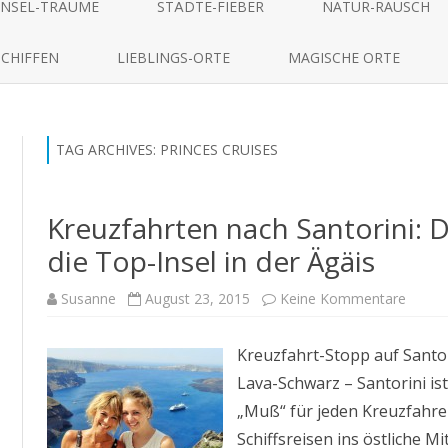
to
INSEL-TRÄUME
STÄDTE-FIEBER
NATUR-RAUSCH
content
SCHIFFEN
LIEBLINGS-ORTE
MAGISCHE ORTE
TAG ARCHIVES:
PRINCES CRUISES
Kreuzfahrten nach Santorini: 
die Top-Insel in der Ägäis
zu
Susanne
August 23, 2015
Keine Kommentare
Kreuzf
nach
Santori
Kreuzfahrt-Stopp auf Santor
Diese
Schiff
Lava-Schwarz – Santorini is
besuc
die
„Muß“ für jeden Kreuzfahrer
Top-
Insel
Schiffsreisen ins östliche 
in