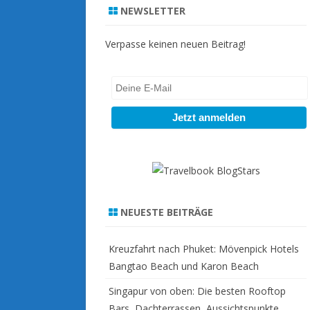
r
NEWSLETTER
c
h
Verpasse keinen neuen Beitrag!
NEUESTE BEITRÄGE
Kreuzfahrt nach Phuket: Mövenpick Hotels
Bangtao Beach und Karon Beach
Singapur von oben: Die besten Rooftop
Bars, Dachterrassen, Aussichtspunkte