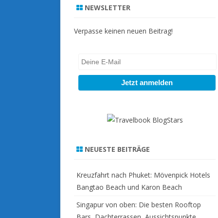
r
NEWSLETTER
c
h
Verpasse keinen neuen Beitrag!
NEUESTE BEITRÄGE
Kreuzfahrt nach Phuket: Mövenpick Hotels
Bangtao Beach und Karon Beach
Singapur von oben: Die besten Rooftop
Bars, Dachterrassen, Aussichtspunkte