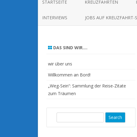
STARTSEITE
KREUZFAHRTEN
INTERVIEWS
JOBS AUF KREUZFAHRT-
DAS SIND WIR….
wir über uns
Willkommen an Bord!
„Weg-Sein“: Sammlung der Reise-Zitate
zum Träumen
S
e
a