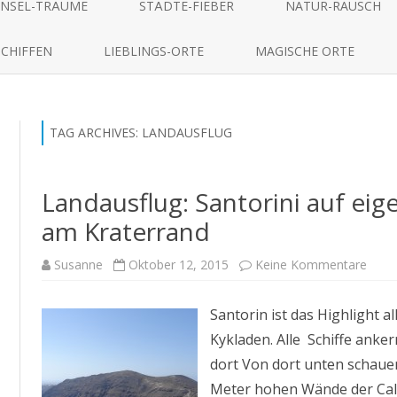
to
INSEL-TRÄUME
STÄDTE-FIEBER
NATUR-RAUSCH
content
SCHIFFEN
LIEBLINGS-ORTE
MAGISCHE ORTE
TAG ARCHIVES:
LANDAUSFLUG
Landausflug: Santorini auf ei
am Kraterrand
zu
Susanne
Oktober 12, 2015
Keine Kommentare
Landa
Santo
auf
Santorin ist das Highlight a
eige
Faus
Kykladen. Alle Schiffe anke
–
Wand
dort Von dort unten schauen
am
Krate
Meter hohen Wände der Cal