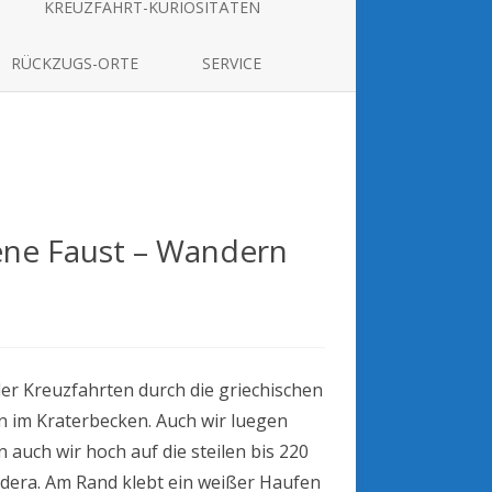
KREUZFAHRT-KURIOSITÄTEN
RÜCKZUGS-ORTE
SERVICE
gene Faust – Wandern
usflug:
rini
ller Kreuzfahrten durch die griechischen
ne
t
rn im Kraterbecken. Auch wir luegen
ern
 auch wir hoch auf die steilen bis 220
rrand
dera. Am Rand klebt ein weißer Haufen