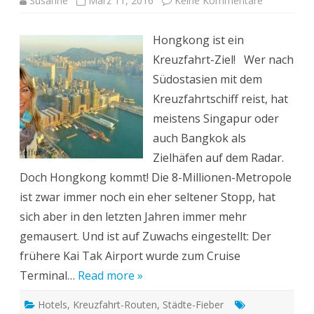
Susanne
März 11, 2016
Keine Kommentare
Kreuzfahrt
Südostasie
Hongkong
Hongkong ist ein
für
12
Kreuzfahrt-Ziel! Wer nach
Stunden
und
Südostasien mit dem
mehr
Kreuzfahrtschiff reist, hat
meistens Singapur oder
auch Bangkok als
Zielhäfen auf dem Radar.
Doch Hongkong kommt! Die 8-Millionen-Metropole
ist zwar immer noch ein eher seltener Stopp, hat
sich aber in den letzten Jahren immer mehr
gemausert. Und ist auf Zuwachs eingestellt: Der
frühere Kai Tak Airport wurde zum Cruise
Terminal…
Read more »
Hotels
,
Kreuzfahrt-Routen
,
Städte-Fieber