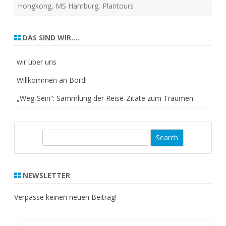
Hongkong
,
MS Hamburg
,
Plantours
DAS SIND WIR….
wir über uns
Willkommen an Bord!
„Weg-Sein“: Sammlung der Reise-Zitate zum Träumen
S
e
a
r
NEWSLETTER
c
h
Verpasse keinen neuen Beitrag!