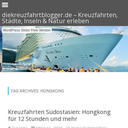
diekreuzfahrtblogger.de – Kreuzfahrten,
Städte, Inseln & Natur erleben
WordPress Slider Free Version
Skip
to
content
TAG ARCHIVES:
HONGKONG
Kreuzfahrten Südostasien: Hongkong
für 12 Stunden und mehr
zu