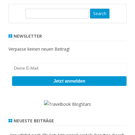
S
e
a
r
NEWSLETTER
c
h
Verpasse keinen neuen Beitrag!
NEUESTE BEITRÄGE