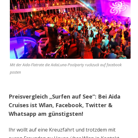
jetzt
eine
Wlan-
Flat!
Mit der Aida-Flatrate die AidaLuna-Poolparty ruckzuck auf facebook
posten
Preisvergleich „Surfen auf See“: Bei Aida
Cruises ist Wlan, Facebook, Twitter &
Whatsapp am günstigsten!
Ihr wollt auf eine Kreuzfahrt und trotzdem mit