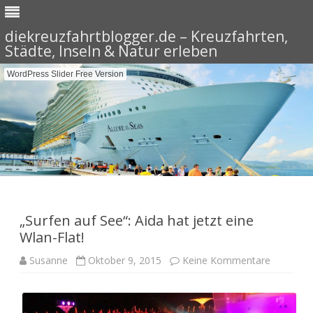
diekreuzfahrtblogger.de – Kreuzfahrten,
Städte, Inseln & Natur erleben
WordPress Slider Free Version
Skip
to
content
„Surfen auf See“: Aida hat jetzt eine
Wlan-Flat!
zu
Susanne
Oktober 9, 2015
Keine Kommentare
„Surfen
auf
See“:
Aida
hat