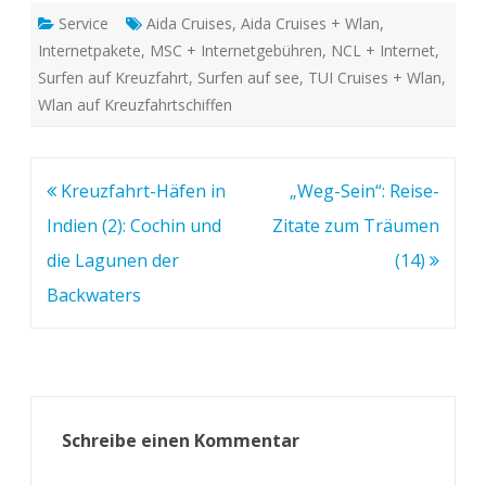
Service
Aida Cruises
,
Aida Cruises + Wlan
,
Internetpakete
,
MSC + Internetgebühren
,
NCL + Internet
,
Surfen auf Kreuzfahrt
,
Surfen auf see
,
TUI Cruises + Wlan
,
Wlan auf Kreuzfahrtschiffen
Beitragsnavigation
Kreuzfahrt-Häfen in
„Weg-Sein“: Reise-
Indien (2): Cochin und
Zitate zum Träumen
die Lagunen der
(14)
Backwaters
Schreibe einen Kommentar