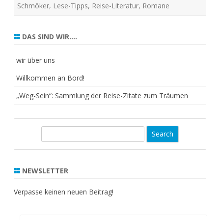
Schmöker
,
Lese-Tipps
,
Reise-Literatur
,
Romane
DAS SIND WIR….
wir über uns
Willkommen an Bord!
„Weg-Sein“: Sammlung der Reise-Zitate zum Träumen
S
e
a
r
NEWSLETTER
c
h
Verpasse keinen neuen Beitrag!