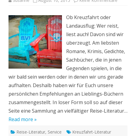
Susanne
August 10, 2015
Keine Kommentare
Literatur
für
unterweg
Ob Kreuzfahrt oder
Bücher-
Tipps
Landausflug: Wer reist,
passend
zum
liest auch! Davon sind wir
Reise-
Land
überzeugt. Am liebsten
Romane, Krimis, Gedichte,
Sachbücher, die in jenen
Gegenden spielen, in die
wir bald sein werden oder in denen wir uns gerade
aufhalten. Deshalb haben wir für Euch unsere
persönlichen Empfehlungen an Lieblings-Büchern
zusammengestellt. In loser Form soll so auf dieser
Seite eine Sammlung an vielfältiger Reise-Literatur…
Read more »
Reise-Literatur
,
Service
Kreuzfahrt-Literatur