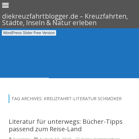
diekreuzfahrtblogger.de – Kreuzfahrten,
Städte, Inseln & Natur erleben
WordPress Slider Free Version
Skip
to
content
TAG ARCHIVES:
KREUZFAHRT-LITERATUR SCHMÖKER
Literatur für unterwegs: Bücher-Tipps
passend zum Reise-Land
zu