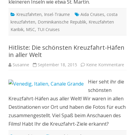
kleineren Inseln wie etwa St. Martin.
Kreuzfahrten
,
Insel-Träume
Aida Cruises
,
costa
kreuzfahrten
,
Dominikanische Republik
,
Kreuzfahrten
Karibik
,
MSC
,
TUI Cruises
Hitliste: Die schönsten Kreuzfahrt-Häfen
in aller Welt
zu
Susanne
September 18, 2015
Keine Kommentare
Hitlist
Die
schö
Hier seht ihr die
Kreuz
Häfe
schönsten
in
aller
Kreuzfahrt-Häfen aus aller Welt! Wir waren in allen
Welt
Destinationen vor Ort und haben die Fotos für euch
zusammengestellt. Viel Spaß beim Anschauen des
Films! Habt Ihr die Kreuzfahrt-Ziele erkannt?