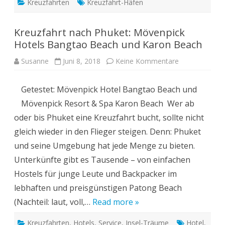
Kreuzfahrten
Kreuzfahrt-Häfen
Kreuzfahrt nach Phuket: Mövenpick
Hotels Bangtao Beach und Karon Beach
zu
Susanne
Juni 8, 2018
Keine Kommentare
Kreuzfahrt
nach
Phuket:
Getestet: Mövenpick Hotel Bangtao Beach und
Mövenpick
Hotels
Mövenpick Resort & Spa Karon Beach Wer ab
Bangtao
Beach
oder bis Phuket eine Kreuzfahrt bucht, sollte nicht
und
Karon
gleich wieder in den Flieger steigen. Denn: Phuket
Beach
und seine Umgebung hat jede Menge zu bieten.
Unterkünfte gibt es Tausende – von einfachen
Hostels für junge Leute und Backpacker im
lebhaften und preisgünstigen Patong Beach
(Nachteil: laut, voll,…
Read more »
Kreuzfahrten
,
Hotels
,
Service
,
Insel-Träume
Hotel
,