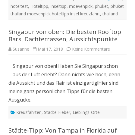
hoteltest
,
Hoteltipp
,
inseltipp
,
moevenpick
,
phuket
,
phuket
thailand moevenpick hoteltipp insel kreuzfahrt
,
thailand
Singapur von oben: Die besten Rooftop
Bars, Dachterrassen, Aussichtspunkte
zu
Susanne
Mai 17, 2018
Keine Kommentare
Singapur
von
oben:
Singapur von oben! Haben Sie Singapur schon
Die
besten
aus der Luft erlebt? Dann nichts wie hoch, denn
Rooftop
Bars,
die Aussicht und das Flair ist einzigartig!Hier sind
Dachterrass
Aussichtspun
meine ganz persönlichen Tipps für die besten
Ausgucke.
Kreuzfahrten
,
Städte-Fieber
,
Lieblings-Orte
Städte-Tipp: Von Tampa in Florida auf