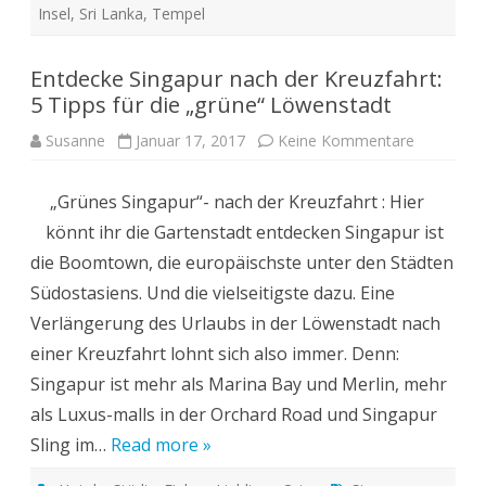
Insel
,
Sri Lanka
,
Tempel
Entdecke Singapur nach der Kreuzfahrt:
5 Tipps für die „grüne“ Löwenstadt
zu
Susanne
Januar 17, 2017
Keine Kommentare
Entdecke
Singapur
nach
„Grünes Singapur“- nach der Kreuzfahrt : Hier
der
Kreuzfahrt
könnt ihr die Gartenstadt entdecken Singapur ist
5
Tipps
die Boomtown, die europäischste unter den Städten
für
die
Südostasiens. Und die vielseitigste dazu. Eine
„grüne“
Löwensta
Verlängerung des Urlaubs in der Löwenstadt nach
einer Kreuzfahrt lohnt sich also immer. Denn:
Singapur ist mehr als Marina Bay und Merlin, mehr
als Luxus-malls in der Orchard Road und Singapur
Sling im…
Read more »