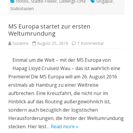
Hotels
,
Städte-Fieber
,
Lieblings-Orte
Singapur
,
Südostasien
MS Europa startet zur ersten
Weltumrundung
zu
Susanne
August 25, 2016
1 Kommentar
MS
Europa
startet
Einmal um die Welt – mit der MS Europa von
zur
ersten
Hapag Lloyd Cruises! Wau – das ist wahrlich eine
Weltumrundun
Premiere! Die MS Europa will am 26. August 2016
erstmals ab Hamburg zu einer Weltreise
aufbrechen. Eine Kreuzfahrt, die nicht nur im
Hinblick auf das Routing außergewöhnlich ist,
sondern auch bezüglich der logistischen
Herausforderungen, die hinter der Weltumrundung
stecken. Hier lest…
Read more »