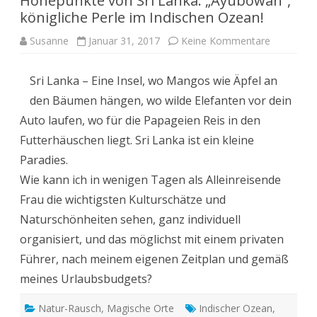
Höhepunkte von Sri Lanka: „Ayubowan“,
königliche Perle im Indischen Ozean!
zu
Susanne
Januar 31, 2017
Keine Kommentare
Höhepunk
von
Sri
Sri Lanka – Eine Insel, wo Mangos wie Äpfel an
Lanka:
„Ayubowa
den Bäumen hängen, wo wilde Elefanten vor dein
königliche
Perle
Auto laufen, wo für die Papageien Reis in den
im
Indischen
Futterhäuschen liegt. Sri Lanka ist ein kleine
Ozean!
Paradies.
Wie kann ich in wenigen Tagen als Alleinreisende
Frau die wichtigsten Kulturschätze und
Naturschönheiten sehen, ganz individuell
organisiert, und das möglichst mit einem privaten
Führer, nach meinem eigenen Zeitplan und gemäß
meines Urlaubsbudgets?
Natur-Rausch
,
Magische Orte
Indischer Ozean
,