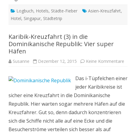
Logbuch
,
Hotels
,
Städte-Fieber
Asien-Kreuzfahrt
,
Hotel
,
Singapur
,
Städtetrip
Karibik-Kreuzfahrt (3) in die
Dominikanische Republik: Vier super
Häfen
zu
Susanne
Dezember 12, 2015
Keine Kommentare
Karibi
Kreuz
(3)
Das i-Tüpfelchen einer
in
die
jeder Karibikreise ist
Domin
Republ
sicher eine Kreuzfahrt in die Dominikanische
Vier
super
Republik. Hier warten sogar mehrere Häfen auf die
Häfen
Kreuzfahrer. Gut so, denn dadurch konzentrieren
sich die Schiffe nicht alle auf eine Ecke und die
Besucherströme verteilen sich besser als auf