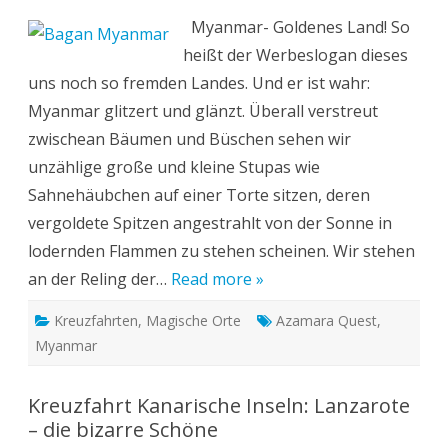
1000
Myanmar- Goldenes Land! So
Tempel
im
heißt der Werbeslogan dieses
goldenen
Myanmar
uns noch so fremden Landes. Und er ist wahr:
Myanmar glitzert und glänzt. Überall verstreut
zwischean Bäumen und Büschen sehen wir
unzählige große und kleine Stupas wie
Sahnehäubchen auf einer Torte sitzen, deren
vergoldete Spitzen angestrahlt von der Sonne in
lodernden Flammen zu stehen scheinen. Wir stehen
an der Reling der…
Read more »
Kreuzfahrten
,
Magische Orte
Azamara Quest
,
Myanmar
Kreuzfahrt Kanarische Inseln: Lanzarote
– die bizarre Schöne