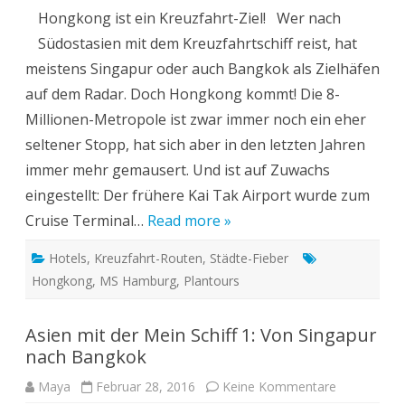
Hongkong
Hongkong ist ein Kreuzfahrt-Ziel! Wer nach
für
12
Südostasien mit dem Kreuzfahrtschiff reist, hat
Stunden
und
meistens Singapur oder auch Bangkok als Zielhäfen
mehr
auf dem Radar. Doch Hongkong kommt! Die 8-
Millionen-Metropole ist zwar immer noch ein eher
seltener Stopp, hat sich aber in den letzten Jahren
immer mehr gemausert. Und ist auf Zuwachs
eingestellt: Der frühere Kai Tak Airport wurde zum
Cruise Terminal…
Read more »
Hotels
,
Kreuzfahrt-Routen
,
Städte-Fieber
Hongkong
,
MS Hamburg
,
Plantours
Asien mit der Mein Schiff 1: Von Singapur
nach Bangkok
zu
Maya
Februar 28, 2016
Keine Kommentare
Asien