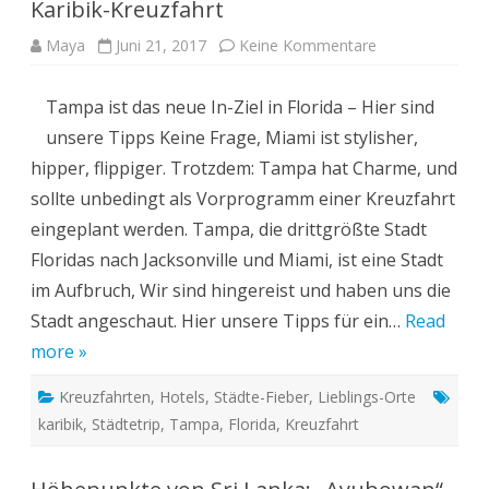
Karibik-Kreuzfahrt
zu
Maya
Juni 21, 2017
Keine Kommentare
Städte-
Tipp:
Von
Tampa ist das neue In-Ziel in Florida – Hier sind
Tampa
in
unsere Tipps Keine Frage, Miami ist stylisher,
Florida
auf
hipper, flippiger. Trotzdem: Tampa hat Charme, und
Karibik-
Kreuzfahrt
sollte unbedingt als Vorprogramm einer Kreuzfahrt
eingeplant werden. Tampa, die drittgrößte Stadt
Floridas nach Jacksonville und Miami, ist eine Stadt
im Aufbruch, Wir sind hingereist und haben uns die
Stadt angeschaut. Hier unsere Tipps für ein…
Read
more »
Kreuzfahrten
,
Hotels
,
Städte-Fieber
,
Lieblings-Orte
karibik
,
Städtetrip
,
Tampa
,
Florida
,
Kreuzfahrt