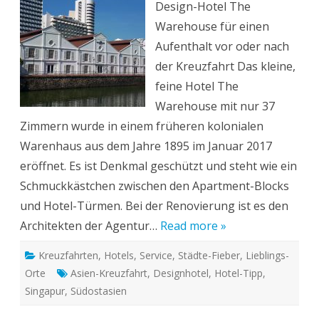
Design-Hotel The
Design-
Hotel
Warehouse für einen
The
Wareho
Aufenthalt vor oder nach
der Kreuzfahrt Das kleine,
feine Hotel The
Warehouse mit nur 37
Zimmern wurde in einem früheren kolonialen
Warenhaus aus dem Jahre 1895 im Januar 2017
eröffnet. Es ist Denkmal geschützt und steht wie ein
Schmuckkästchen zwischen den Apartment-Blocks
und Hotel-Türmen. Bei der Renovierung ist es den
Architekten der Agentur…
Read more »
Kreuzfahrten
,
Hotels
,
Service
,
Städte-Fieber
,
Lieblings-
Orte
Asien-Kreuzfahrt
,
Designhotel
,
Hotel-Tipp
,
Singapur
,
Südostasien