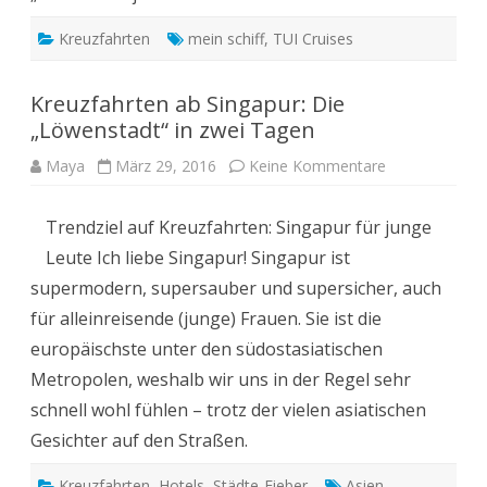
Kreuzfahrten
mein schiff
,
TUI Cruises
Kreuzfahrten ab Singapur: Die
„Löwenstadt“ in zwei Tagen
zu
Maya
März 29, 2016
Keine Kommentare
Kreuzfahrten
ab
Singapur:
Trendziel auf Kreuzfahrten: Singapur für junge
Die
„Löwenstadt“
Leute Ich liebe Singapur! Singapur ist
in
zwei
supermodern, supersauber und supersicher, auch
Tagen
für alleinreisende (junge) Frauen. Sie ist die
europäischste unter den südostasiatischen
Metropolen, weshalb wir uns in der Regel sehr
schnell wohl fühlen – trotz der vielen asiatischen
Gesichter auf den Straßen.
Kreuzfahrten
,
Hotels
,
Städte-Fieber
Asien
,