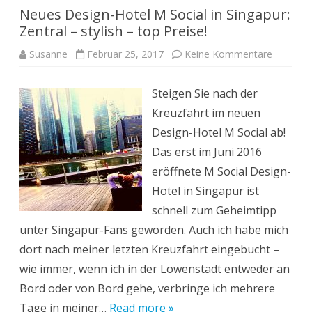
Neues Design-Hotel M Social in Singapur:
Zentral – stylish – top Preise!
zu
Susanne
Februar 25, 2017
Keine Kommentare
Neues
Design-
Hotel
Steigen Sie nach der
M
Social
Kreuzfahrt im neuen
in
Singapur
Design-Hotel M Social ab!
Zentral
–
Das erst im Juni 2016
stylish
–
eröffnete M Social Design-
top
Preise!
Hotel in Singapur ist
schnell zum Geheimtipp
unter Singapur-Fans geworden. Auch ich habe mich
dort nach meiner letzten Kreuzfahrt eingebucht –
wie immer, wenn ich in der Löwenstadt entweder an
Bord oder von Bord gehe, verbringe ich mehrere
Tage in meiner…
Read more »