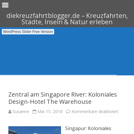
diekreuzfahrtblogger.de – Kreuzfahrten,
Städte, Inseln & Natur erleben
WordPress Slider Free Version
Skip
to
content
Zentral am Singapore River: Koloniales
Design-Hotel The Warehouse
für
Susanne
Mai 15, 2018
Kommentare deaktiviert
Zentral
am
Singapo
Singapur: Koloniales
River:
Kolonia