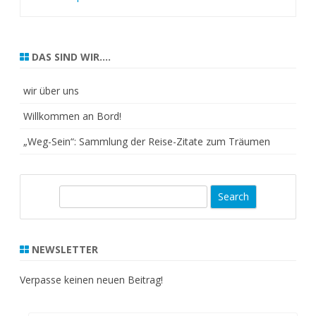
navigation
DAS SIND WIR….
wir über uns
Willkommen an Bord!
„Weg-Sein“: Sammlung der Reise-Zitate zum Träumen
S
e
a
r
NEWSLETTER
c
h
Verpasse keinen neuen Beitrag!