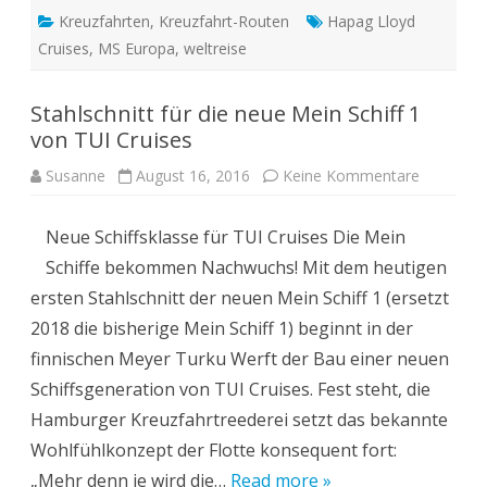
Kreuzfahrten
,
Kreuzfahrt-Routen
Hapag Lloyd
Cruises
,
MS Europa
,
weltreise
Stahlschnitt für die neue Mein Schiff 1
von TUI Cruises
zu
Susanne
August 16, 2016
Keine Kommentare
Stahlschni
für
die
Neue Schiffsklasse für TUI Cruises Die Mein
neue
Mein
Schiffe bekommen Nachwuchs! Mit dem heutigen
Schiff
1
ersten Stahlschnitt der neuen Mein Schiff 1 (ersetzt
von
TUI
2018 die bisherige Mein Schiff 1) beginnt in der
Cruises
finnischen Meyer Turku Werft der Bau einer neuen
Schiffsgeneration von TUI Cruises. Fest steht, die
Hamburger Kreuzfahrtreederei setzt das bekannte
Wohlfühlkonzept der Flotte konsequent fort:
„Mehr denn je wird die…
Read more »