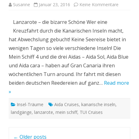
zu
Susanne
Januar 23, 2016
Keine Kommentare
Kreuzfahr
Kanarisch
Inseln:
Lanzarote – die bizarre Schöne Wer eine
Lanzarote
–
Kreuzfahrt durch die Kanarischen Inseln macht,
die
bizarre
hat Abwechslung gebucht! Keine Seereise bietet in
Schöne
wenigen Tagen so viele verschiedene Inseln! Die
Mein Schiff 4 und die drei Aidas – Aida Sol, Aida Blue
und Aida cara – haben auf Gran Canaria ihren
wöchentlichen Turn around. Ihr fahrt mit diesen
beiden deutschen Reedereien auf ganz…
Read more
»
Insel-Träume
Aida Cruises
,
kanarische inseln
,
landgänge
,
lanzarote
,
mein schiff
,
TUI Cruises
Post
←
Older posts