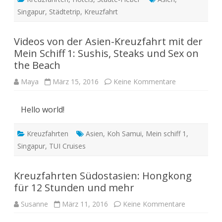
Singapur
,
Städtetrip
,
Kreuzfahrt
Videos von der Asien-Kreuzfahrt mit der
Mein Schiff 1: Sushis, Steaks und Sex on
the Beach
zu
Maya
März 15, 2016
Keine Kommentare
Videos
von
der
Hello world!
Asien-
Kreuzfahrt
mit
der
Kreuzfahrten
Asien
,
Koh Samui
,
Mein schiff 1
,
Mein
Schiff
Singapur
,
TUI Cruises
1:
Sushis,
Steaks
und
Kreuzfahrten Südostasien: Hongkong
Sex
on
für 12 Stunden und mehr
the
Beach
zu
Susanne
März 11, 2016
Keine Kommentare
Kreuzfahrt
Südostasie