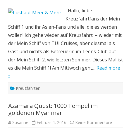
mit
der
Hallo, liebe
Mein
Schiff
Kreuzfahrtfans der Mein
1:
Von
Schiff 1 und ihr Asien-Fans und alle, die es werden
Singapur
nach
wollen! Ich gehe wieder auf Kreuzfahrt – wieder mit
Bangkok
der Mein Schiff von TUI Cruises, aber diesmal als
Gast und nichts als Betreuerin im Teens-Club auf
der Mein Schiff 2, wie letzten Sommer. Dieses Mal ist
es die Mein Schiff 1! Am Mittwoch geht…
Read more
»
Kreuzfahrten
Azamara Quest: 1000 Tempel im
goldenen Myanmar
zu
Susanne
Februar 4, 2016
Keine Kommentare
Azamara
Quest: