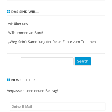
DAS SIND WIR….
wir über uns
Willkommen an Bord!
„Weg-Sein“: Sammlung der Reise-Zitate zum Träumen
S
e
a
r
NEWSLETTER
c
h
Verpasse keinen neuen Beitrag!