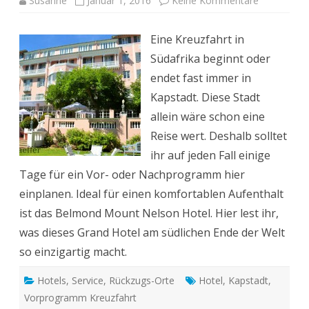
Susanne
Januar 1, 2016
Keine Kommentare
Belmond
Mount
Nelson
Eine Kreuzfahrt in
Hotel
Kapstadt:
Südafrika beginnt oder
In-
Spot
endet fast immer in
und
Ruheoase
Kapstadt. Diese Stadt
mit
Tradition
allein wäre schon eine
Reise wert. Deshalb solltet
ihr auf jeden Fall einige
Tage für ein Vor- oder Nachprogramm hier
einplanen. Ideal für einen komfortablen Aufenthalt
ist das Belmond Mount Nelson Hotel. Hier lest ihr,
was dieses Grand Hotel am südlichen Ende der Welt
so einzigartig macht.
Hotels
,
Service
,
Rückzugs-Orte
Hotel
,
Kapstadt
,
Vorprogramm Kreuzfahrt