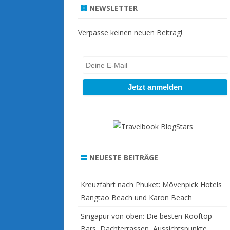
r
NEWSLETTER
c
h
Verpasse keinen neuen Beitrag!
NEUESTE BEITRÄGE
Kreuzfahrt nach Phuket: Mövenpick Hotels
Bangtao Beach und Karon Beach
Singapur von oben: Die besten Rooftop
Bars, Dachterrassen, Aussichtspunkte