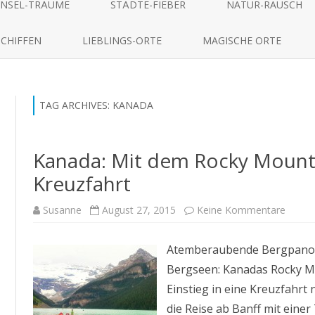
to
INSEL-TRÄUME
STÄDTE-FIEBER
NATUR-RAUSCH
content
SCHIFFEN
LIEBLINGS-ORTE
MAGISCHE ORTE
TAG ARCHIVES:
KANADA
Kanada: Mit dem Rocky Mounta
Kreuzfahrt
zu
Susanne
August 27, 2015
Keine Kommentare
Kanad
Mit
dem
Atemberaubende Bergpanora
Rocky
Mount
Bergseen: Kanadas Rocky Mo
zur
Alaska
Einstieg in eine Kreuzfahrt 
Kreuzf
die Reise ab Banff mit ein