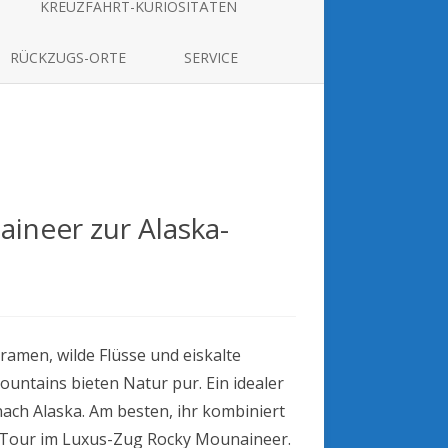
KREUZFAHRT-KURIOSITÄTEN
RÜCKZUGS-ORTE
SERVICE
ineer zur Alaska-
a:
men, wilde Flüsse und eiskalte
aineer
untains bieten Natur pur. Ein idealer
-
nach Alaska. Am besten, ihr kombiniert
ahrt
er Tour im Luxus-Zug Rocky Mounaineer.