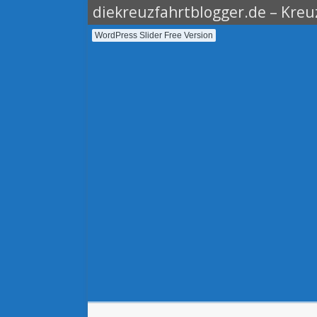
diekreuzfahrtblogger.de – Kreuz
WordPress Slider Free Version