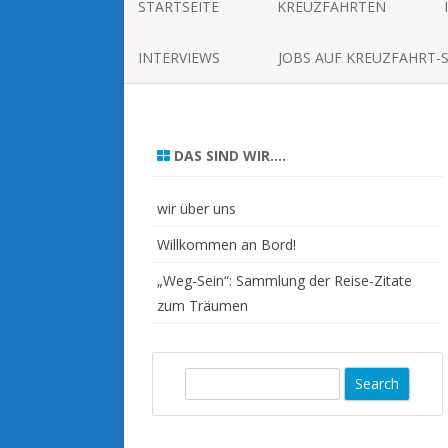
STARTSEITE
KREUZFAHRTEN
INTERVIEWS
JOBS AUF KREUZFAHRT-
DAS SIND WIR….
wir über uns
Willkommen an Bord!
„Weg-Sein“: Sammlung der Reise-Zitate
zum Träumen
S
e
a