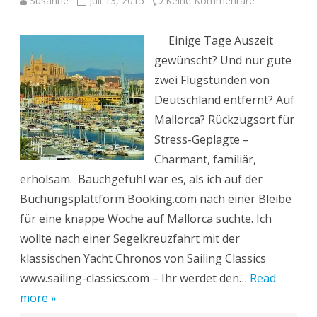
Susanne
Juli 13, 2015
Keine Kommentare
Mallorca:
Finca-
Oase
Einige Tage Auszeit
nahe
des
gewünscht? Und nur gute
Traumstrand
„Es
zwei Flugstunden von
Trenc“
Deutschland entfernt? Auf
Mallorca? Rückzugsort für
Stress-Geplagte –
Charmant, familiär,
erholsam. Bauchgefühl war es, als ich auf der
Buchungsplattform Booking.com nach einer Bleibe
für eine knappe Woche auf Mallorca suchte. Ich
wollte nach einer Segelkreuzfahrt mit der
klassischen Yacht Chronos von Sailing Classics
www.sailing-classics.com – Ihr werdet den…
Read
more »