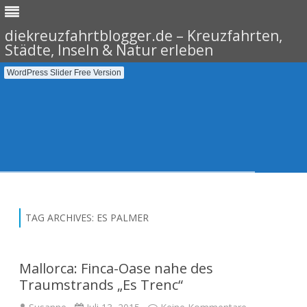
diekreuzfahrtblogger.de – Kreuzfahrten,
Städte, Inseln & Natur erleben
WordPress Slider Free Version
Skip
to
content
TAG ARCHIVES:
ES PALMER
Mallorca: Finca-Oase nahe des
Traumstrands „Es Trenc“
zu