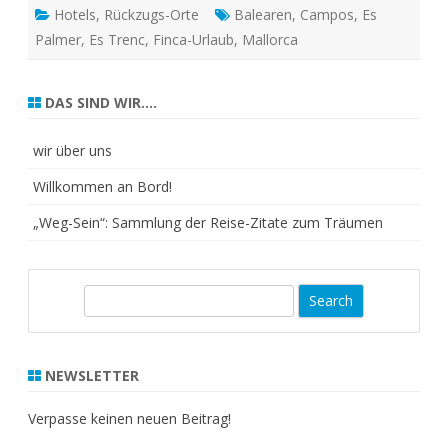
Hotels
,
Rückzugs-Orte
Balearen
,
Campos
,
Es
Palmer
,
Es Trenc
,
Finca-Urlaub
,
Mallorca
DAS SIND WIR….
wir über uns
Willkommen an Bord!
„Weg-Sein“: Sammlung der Reise-Zitate zum Träumen
S
e
a
r
NEWSLETTER
c
h
Verpasse keinen neuen Beitrag!