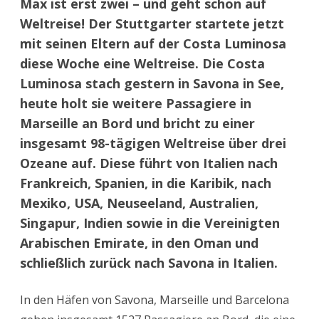
Max ist erst zwei – und geht schon auf
Welt
der
Weltreise! Der Stuttgarter startete jetzt
Kreuz
(3):
mit seinen Eltern auf der Costa Luminosa
Max
ist
diese Woche eine Weltreise. Die Costa
erst
zwei
Luminosa stach gestern in Savona in See,
–
und
heute holt sie weitere Passagiere in
geht
scho
Marseille an Bord und bricht zu einer
auf
Weltr
insgesamt 98-tägigen Weltreise über drei
Ozeane auf. Diese führt von Italien nach
Frankreich, Spanien, in die Karibik, nach
Mexiko, USA, Neuseeland, Australien,
Singapur, Indien sowie in die Vereinigten
Arabischen Emirate, in den Oman und
schließlich zurück nach Savona in Italien.
In den Häfen von Savona, Marseille und Barcelona