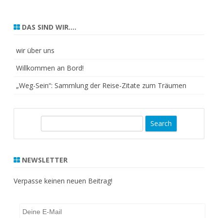
DAS SIND WIR….
wir über uns
Willkommen an Bord!
„Weg-Sein“: Sammlung der Reise-Zitate zum Träumen
S
e
a
r
NEWSLETTER
c
h
Verpasse keinen neuen Beitrag!