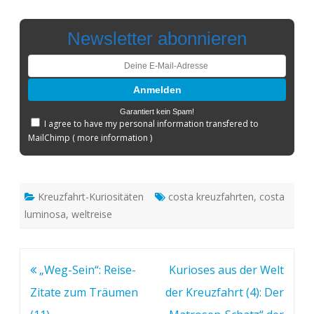
Newsletter abonnieren
Garantiert kein Spam!
I agree to have my personal information transfered to
MailChimp (
more information
)
Kreuzfahrt-Kuriositäten
costa kreuzfahrten
,
costa
luminosa
,
weltreise
Beitragsnavigation
„Weg-Sein“: Reise-
Kurioses aus der Welt
Zitate zum Träumen
der Kreuzfahrt (4): Der