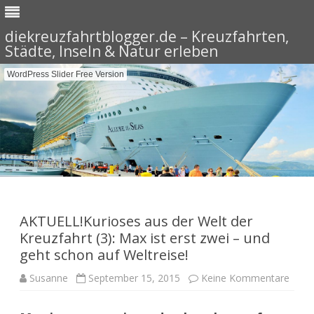
diekreuzfahrtblogger.de – Kreuzfahrten,
Städte, Inseln & Natur erleben
WordPress Slider Free Version
Skip
to
content
AKTUELL!Kurioses aus der Welt der
Kreuzfahrt (3): Max ist erst zwei – und
geht schon auf Weltreise!
zu
Susanne
September 15, 2015
Keine Kommentare
AKTU
aus
der